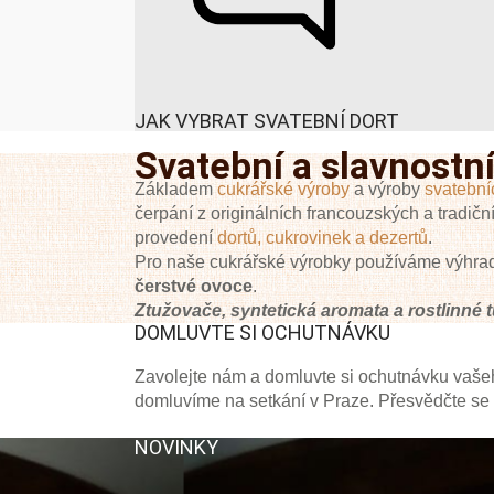
JAK VYBRAT SVATEBNÍ DORT
Svatební a slavnostní
Základem
cukrářské výroby
a výroby
svatební
čerpání z originálních francouzských a tradičn
provedení
dortů, cukrovinek a dezertů
.
Pro naše cukrářské výrobky používáme výhradn
čerstvé ovoce
.
Ztužovače, syntetická aromata a rostlinné
DOMLUVTE SI OCHUTNÁVKU
Zavolejte nám a domluvte si ochutnávku vašeh
domluvíme na setkání v Praze. Přesvědčte se v
NOVINKY