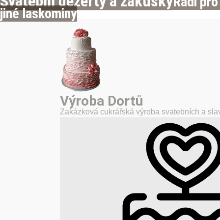
Svatební dezerty a zákusky
Rádi pro
jiné laskominy
Výroba Dortů
Zakázková cukrářská výroba svatebních a slav