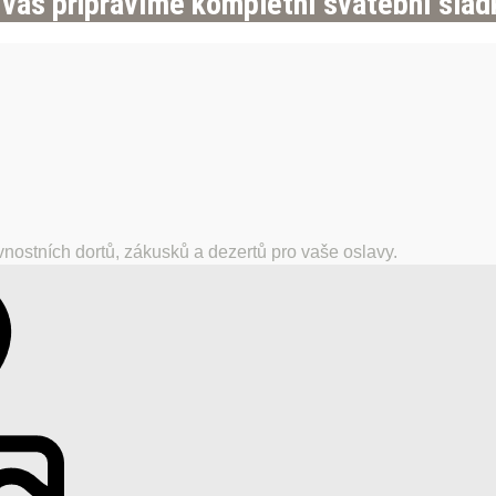
 vás připravíme kompletní svatební sladk
nostních dortů, zákusků a dezertů pro vaše oslavy.