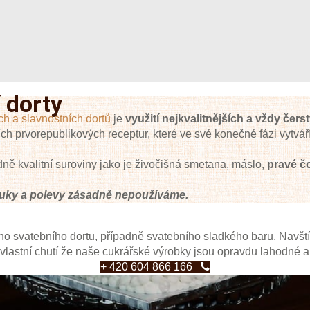
 dorty
ch a slavnostních dortů
je
využití nejkvalitnějších a vždy čer
ích prvorepublikových receptur, které ve své konečné fázi vytvář
ě kvalitní suroviny jako je živočišná smetana, máslo,
pravé čo
 tuky a polevy zásadně nepoužíváme.
o svatebního dortu, případně svatebního sladkého baru. Navští
lastní chutí že naše cukrářské výrobky jsou opravdu lahodné a k
+ 420 604 866 166