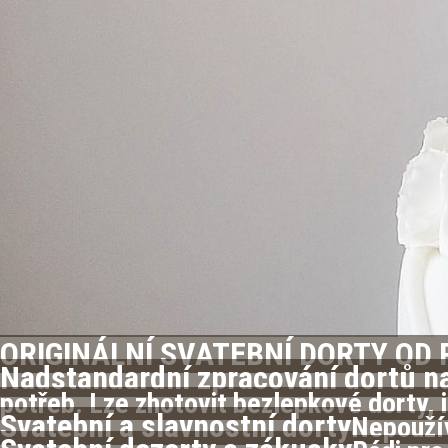
ORIGINÁLNÍ SVATEBNÍ DORTY OD 
Nadstandardní zpracování dortů n
potřeb. Lze zhotovit bezlepkové dorty,
Svatební a slavnostní dorty
Nepoužív