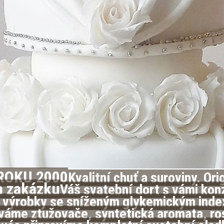
ROKU 2000
Kvalitní chuť a suroviny. Or
a zakázku
Váš svatební dort s vámi kon
 i výrobky se sníženým glykemickým inde
áme ztužovače, syntetická aromata, rostl