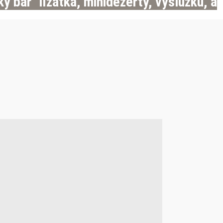
ý bar" lízátka, minidezerty, výslužku, a