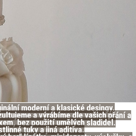
iginální moderní a klasické desingy.
zultujeme a výrábíme dle vašich přání a
xem, bez použití umělých sladidel.
inné tuky a jiná aditiva.