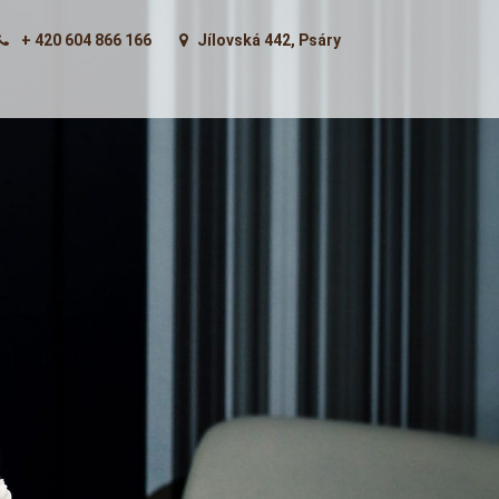
+ 420 604 866 166
Jílovská 442, Psáry