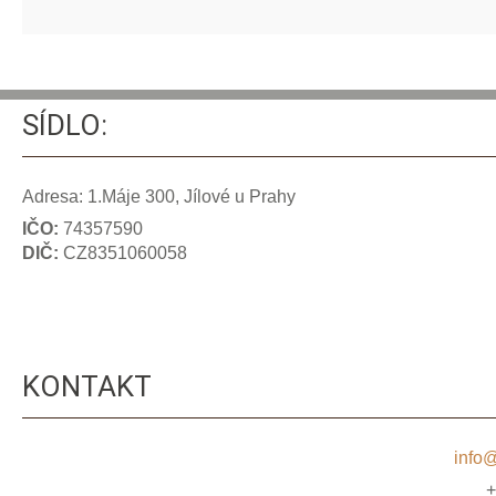
SÍDLO:
Adresa: 1.Máje 300, Jílové u Prahy
IČO:
74357590
DIČ:
CZ8351060058
KONTAKT
info@