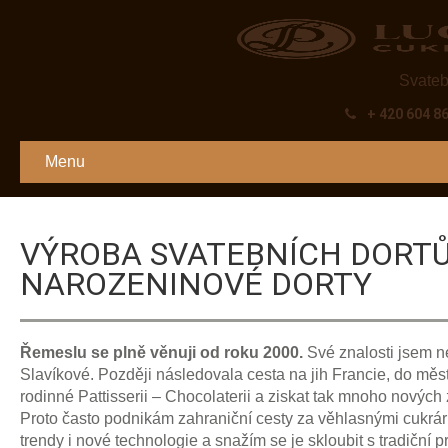
Svateb
+ 420 604 8
Menu
VÝROBA SVATEBNÍCH DORTŮ
NAROZENINOVÉ DORTY
Řemeslu se plně věnuji od roku 2000.
Své znalosti jsem n
Slavíkové. Později následovala cesta na jih Francie, do mě
rodinné Pattisserii – Chocolaterii a ziskat tak mnoho novýc
Proto často podnikám zahraniční cesty za věhlasnými cukrár
trendy i nové technologie a snažím se je skloubit s tradiční 