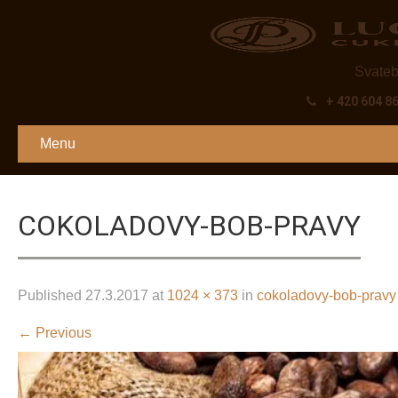
Svateb
+ 420 604 8
Menu
COKOLADOVY-BOB-PRAVY
Published
27.3.2017
at
1024 × 373
in
cokoladovy-bob-pravy
←
Previous