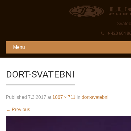
Svateb
+ 420 604 8
Menu
DORT-SVATEBNI
Published
7.3.2017
at
1067 × 711
in
dort-svatebni
←
Previous