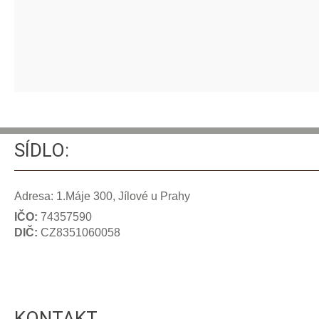
SÍDLO:
Adresa: 1.Máje 300, Jílové u Prahy
IČO:
74357590
DIČ:
CZ8351060058
KONTAKT